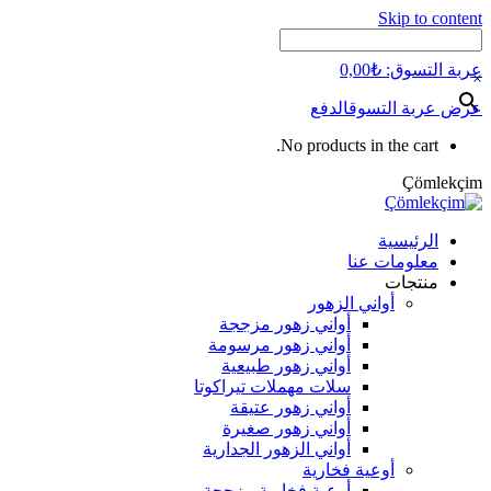
Skip to content
عربة التسوق:
₺
0,00
×
عرض عربة التسوق
الدفع
No products in the cart.
Çömlekçim
الرئيسية
معلومات عنا
منتجات
أواني الزهور
أواني زهور مزججة
أواني زهور مرسومة
أواني زهور طبيعية
سلات مهملات تيراكوتا
أواني زهور عتيقة
أواني زهور صغيرة
أواني الزهور الجدارية
أوعية فخارية
أوعية فخارية مزججة