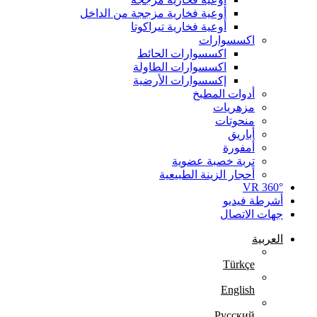
أوعية فخارية مزججة من الداخل
أوعية فخارية تيراكوتا
اكسسوارات
اكسسوارات الحائط
اكسسوارات الطاولة
إكسسوارات الأرضية
أدوات المطبخ
مزهريات
منحوتات
أباريق
أمفورة
تربة خصبة عضوية
أحجار الزينة الطبيعية
360° VR
أشرطة فيديو
جهات الاتصال
العربية
Türkçe
English
Русский