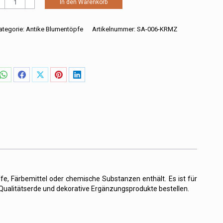
In den Warenkorb
lumentopf
it
enkel
ategorie:
Antike Blumentöpfe
Artikelnummer:
SA-006-KRMZ
n
ot
enge
Share
Share
Share
Share
Share
on
on
on
on
on
WhatsApp
Facebook
X
Pinterest
LinkedIn
e, Färbemittel oder chemische Substanzen enthält. Es ist für
Qualitätserde und dekorative Ergänzungsprodukte bestellen.