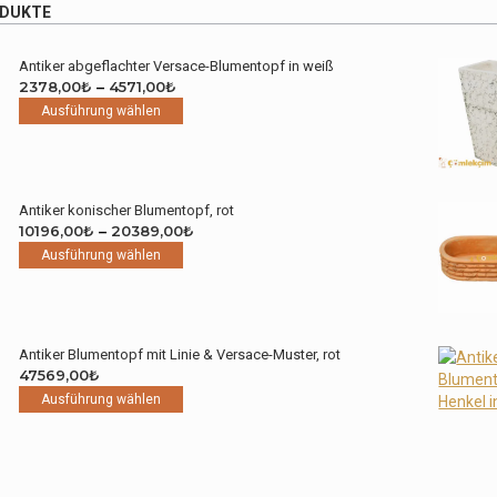
ODUKTE
Antiker abgeflachter Versace-Blumentopf in weiß
Preisspanne:
2378,00
₺
–
4571,00
₺
2378,00₺
Dieses
Ausführung wählen
bis
Produkt
4571,00₺
weist
mehrere
Varianten
Antiker konischer Blumentopf, rot
auf.
Preisspanne:
10196,00
₺
–
20389,00
₺
Die
Dieses
10196,00₺
Ausführung wählen
Optionen
Produkt
bis
können
weist
20389,00₺
auf
mehrere
der
Varianten
Produktseite
Antiker Blumentopf mit Linie & Versace-Muster, rot
auf.
gewählt
47569,00
₺
Die
werden
Dieses
Ausführung wählen
Optionen
Produkt
können
weist
auf
mehrere
der
Varianten
Produktseite