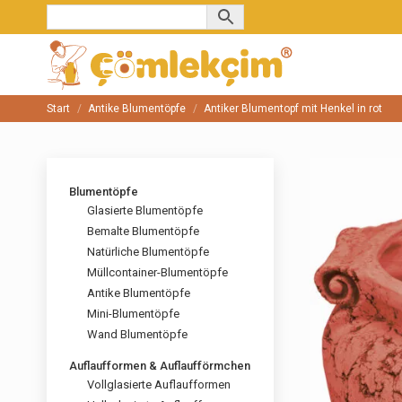
Start
Antike Blumentöpfe
Antiker Blumentopf mit Henkel in rot
Sie befinden sich hier:
Blumentöpfe
Glasierte Blumentöpfe
Bemalte Blumentöpfe
Natürliche Blumentöpfe
Müllcontainer-Blumentöpfe
Antike Blumentöpfe
Mini-Blumentöpfe
Wand Blumentöpfe
Auflaufformen & Auflaufförmchen
Vollglasierte Auflaufformen