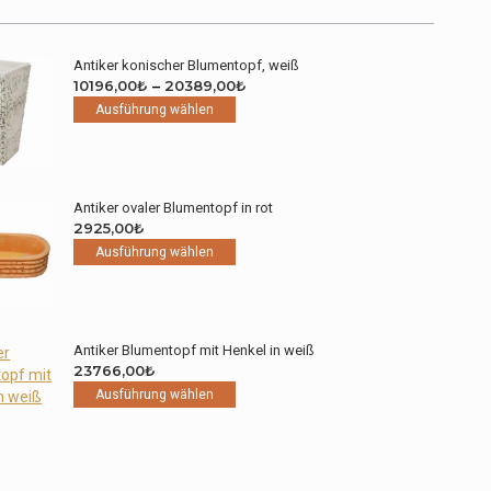
Antiker konischer Blumentopf, weiß
Preisspanne:
10196,00
₺
–
20389,00
₺
Dieses
10196,00₺
Ausführung wählen
Produkt
bis
weist
20389,00₺
mehrere
Varianten
Antiker ovaler Blumentopf in rot
auf.
2925,00
₺
Die
Dieses
Ausführung wählen
Optionen
Produkt
können
weist
auf
mehrere
der
Varianten
Produktseite
Antiker Blumentopf mit Henkel in weiß
auf.
gewählt
23766,00
₺
Die
werden
Dieses
Ausführung wählen
Optionen
Produkt
können
weist
auf
mehrere
der
Varianten
Produktseite