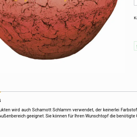
B
m
H
K
i
r
M
G
ukten wird auch Schamott Schlamm verwendet, der keinerlei Farbstoff
Außenbereich geeignet. Sie können für Ihren Wunschtopf die benötigte 