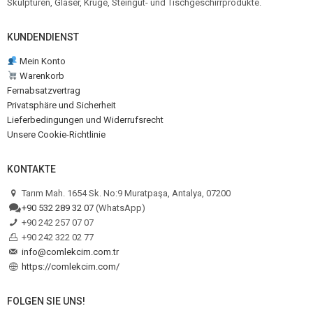
Skulpturen, Gläser, Krüge, Steingut- und Tischgeschirrprodukte.
KUNDENDIENST
Mein Konto
Warenkorb
Fernabsatzvertrag
Privatsphäre und Sicherheit
Lieferbedingungen und Widerrufsrecht
Unsere Cookie-Richtlinie
KONTAKTE
Tarım Mah. 1654 Sk. No:9 Muratpaşa, Antalya, 07200
+90 532 289 32 07
(WhatsApp)
+90 242 257 07 07
+90 242 322 02 77
info@comlekcim.com.tr
https://comlekcim.com/
FOLGEN SIE UNS!