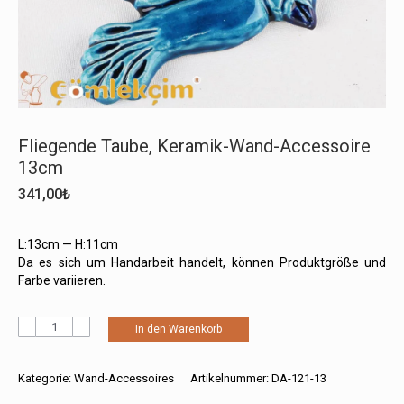
Fliegende Taube, Keramik-Wand-Accessoire
13cm
341,00
₺
L:13cm — H:11cm
Da es sich um Handarbeit handelt, können Produktgröße und
Farbe variieren.
Fliegende
In den Warenkorb
Taube,
Keramik-
Wand-
Kategorie:
Wand-Accessoires
Artikelnummer:
DA-121-13
Accessoire