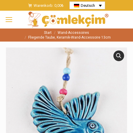
Warenkorb:
0,00
₺
Deutsch
Start
Wand-Accessoires
Sie befinden sich hier:
Fliegende Taube, Keramik-Wand-Accessoire 13cm