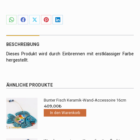
13cm
Menge
Share
Share
Share
Share
Share
on
on
on
on
on
WhatsApp
Facebook
X
Pinterest
LinkedIn
BESCHREIBUNG
Dieses Produkt wird durch Einbrennen mit erstklassiger Farbe
hergestellt.
ÄHNLICHE PRODUKTE
Bunter Fisch Keramik-Wand-Accessoire 16cm
409,00
₺
In den Warenkorb