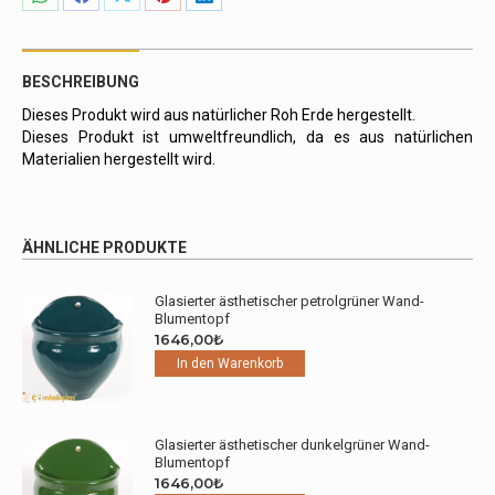
Share
Share
Share
Share
Share
on
on
on
on
on
WhatsApp
Facebook
X
Pinterest
LinkedIn
BESCHREIBUNG
Dieses Produkt wird aus natürlicher Roh Erde hergestellt.
Dieses Produkt ist umweltfreundlich, da es aus natürlichen
Materialien hergestellt wird.
ÄHNLICHE PRODUKTE
Glasierter ästhetischer petrolgrüner Wand-
Blumentopf
1646,00
₺
In den Warenkorb
Glasierter ästhetischer dunkelgrüner Wand-
Blumentopf
1646,00
₺