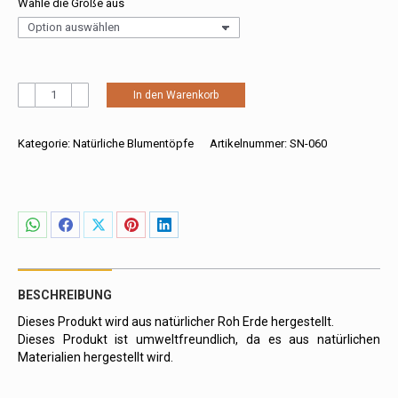
Wähle die Größe aus
Quadratischer
In den Warenkorb
natürlicher
Blumentopf
für
Kategorie:
Natürliche Blumentöpfe
Artikelnummer:
SN-060
draußen
Menge
Share
Share
Share
Share
Share
on
on
on
on
on
WhatsApp
Facebook
X
Pinterest
LinkedIn
BESCHREIBUNG
Dieses Produkt wird aus natürlicher Roh Erde hergestellt.
Dieses Produkt ist umweltfreundlich, da es aus natürlichen
Materialien hergestellt wird.