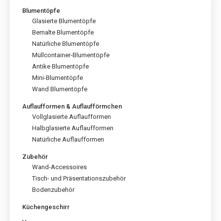
werden
Die
Blumentöpfe
Optionen
Glasierte Blumentöpfe
können
Bemalte Blumentöpfe
auf
Natürliche Blumentöpfe
der
Produktseite
Müllcontainer-Blumentöpfe
gewählt
Antike Blumentöpfe
werden
Mini-Blumentöpfe
Wand Blumentöpfe
Auflaufformen & Auflaufförmchen
Vollglasierte Auflaufformen
Halbglasierte Auflaufformen
Natürliche Auflaufformen
Zubehör
Wand-Accessoires
Tisch- und Präsentationszubehör
Bodenzubehör
Küchengeschirr