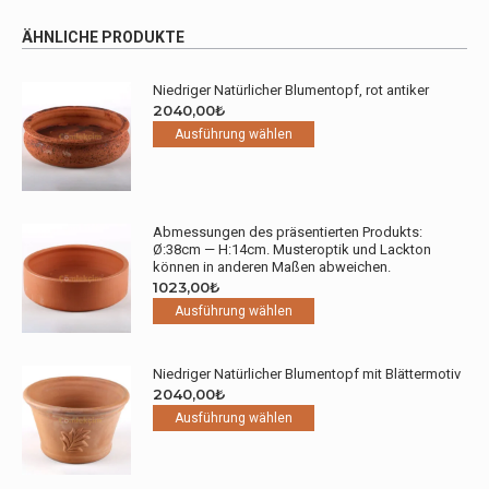
ÄHNLICHE PRODUKTE
Niedriger Natürlicher Blumentopf, rot antiker
2040,00
₺
Dieses
Ausführung wählen
Produkt
weist
mehrere
Varianten
Abmessungen des präsentierten Produkts:
auf.
Ø:38cm — H:14cm. Musteroptik und Lackton
Die
können in anderen Maßen abweichen.
Optionen
1023,00
₺
können
Dieses
Ausführung wählen
auf
Produkt
der
weist
Produktseite
mehrere
Niedriger Natürlicher Blumentopf mit Blättermotiv
gewählt
2040,00
₺
Varianten
werden
Dieses
auf.
Ausführung wählen
Produkt
Die
weist
Optionen
mehrere
können