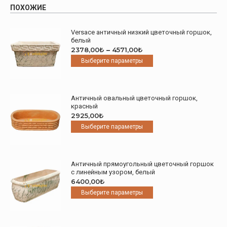
ПОХОЖИЕ
Versace античный низкий цветочный горшок,
белый
Диапазон
2378,00
₺
–
4571,00
₺
цен:
Этот
Выберите параметры
2378,00₺
товар
–
имеет
4571,00₺
несколько
Античный овальный цветочный горшок,
вариаций.
красный
Опции
2925,00
₺
можно
Этот
Выберите параметры
выбрать
товар
на
имеет
странице
несколько
товара.
Античный прямоугольный цветочный горшок
вариаций.
с линейным узором, белый
Опции
6400,00
₺
можно
Этот
Выберите параметры
выбрать
товар
на
имеет
странице
несколько
товара.