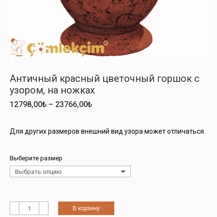
Античный красный цветочный горшок с
узором, на ножках
Диапазон
12798,00
₺
–
23766,00
₺
цен:
12798,00₺
Для других размеров внешний вид узора может отличаться.
–
23766,00₺
Выберите размер
Количество
В корзину
товара