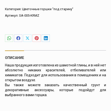
Античный
красный
Категория:
Цветочные горшки "под старину"
цветочный
Артикул:
SA-005-KRMZ
горшок
с
узором,
на
ножках
Поделиться
Поделиться
Поделиться
Поделиться
Поделиться
в
в
в
в
в
WhatsApp
Facebook
X
Pinterest
LinkedIn
ОПИСАНИЕ
Наша продукция изготовлена из шамотной глины, и в ней нет
абсолютно никаких красителей, отбеливателей или
химикатов. Подходит для использования в помещениях и на
открытом воздухе.
Вы также можете заказать качественный грунт и
декоративные аксессуары, которые подойдут для
выбранного вами горшка.