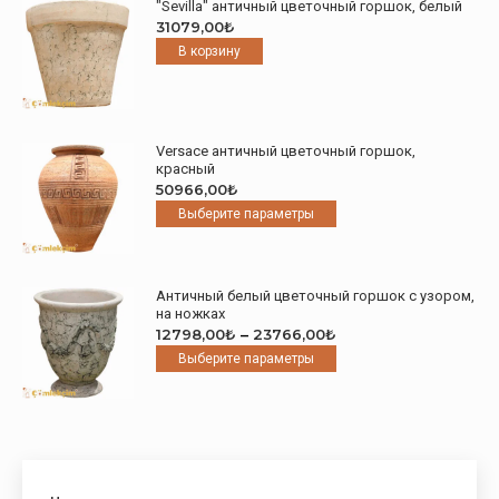
"Sevilla" античный цветочный горшок, белый
вариаций.
31079,00
₺
Опции
В корзину
можно
выбрать
на
странице
товара.
Versace античный цветочный горшок,
красный
50966,00
₺
Этот
Выберите параметры
товар
имеет
несколько
Античный белый цветочный горшок с узором,
вариаций.
на ножках
Опции
Диапазон
12798,00
₺
–
23766,00
₺
можно
цен:
Этот
Выберите параметры
выбрать
12798,00₺
товар
на
–
имеет
странице
23766,00₺
несколько
товара.
вариаций.
Опции
можно