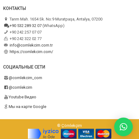
КОНТАКТЫ
Tarım Mah. 1654 Sk. No:9 Muratpaşa, Antalya, 07200
+90 532 289 32 07
(WhatsApp)
+90 242 257 07 07
+90 242 322 02 77
info@comlekcim.com.tr
https://comlekcim.com/
СОЦИАЛЬНЫЕ СЕТИ
@comlekcim_com
@comlekcim
Youtube Видео
Мы на карте Google
® Çömlekçim