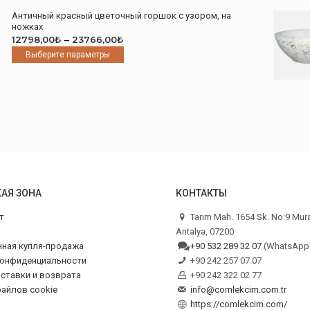
несколько
Античный красный цветочный горшок с узором, на
вариаций.
ножках
Опции
Диапазон
12798,00
₺
–
23766,00
₺
можно
цен:
Этот
Выберите параметры
выбрать
12798,00₺
товар
на
–
имеет
странице
23766,00₺
несколько
товара.
вариаций.
Опции
можно
выбрать
на
странице
товара.
АЯ ЗОНА
КОНТАКТЫ
т
Tarım Mah. 1654 Sk. No:9 Mur
Antalya, 07200
нная купля-продажа
+90 532 289 32 07
(WhatsApp
конфиденциальности
+90 242 257 07 07
ставки и возврата
+90 242 322 02 77
айлов cookie
info@comlekcim.com.tr
https://comlekcim.com/