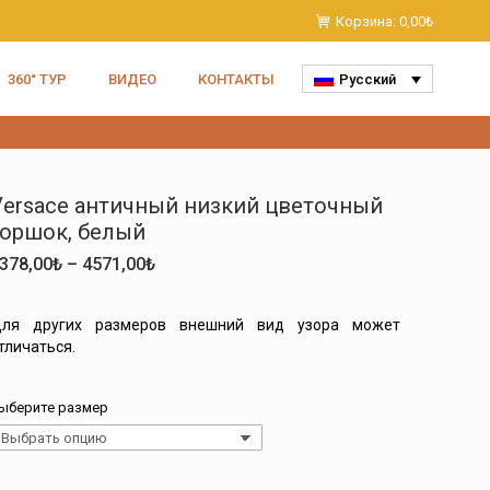
Корзина:
0,00
₺
360° ТУР
ВИДЕО
КОНТАКТЫ
Русский
Versace античный низкий цветочный
горшок, белый
Диапазон
378,00
₺
–
4571,00
₺
цен:
2378,00₺
ля других размеров внешний вид узора может
–
тличаться.
4571,00₺
ыберите размер