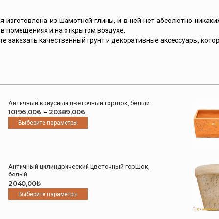
 изготовлена из шамотной глины, и в ней нет абсолютно никаких
в помещениях и на открытом воздухе.
е заказать качественный грунт и декоративные аксессуары, кото
Античный конусный цветочный горшок, белый
Диапазон
10196,00
₺
–
20389,00
₺
цен:
Этот
Выберите параметры
10196,00₺
товар
–
имеет
20389,00₺
несколько
вариаций.
Античный цилиндрический цветочный горшок,
Опции
белый
можно
2040,00
₺
выбрать
Этот
Выберите параметры
на
товар
странице
имеет
товара.