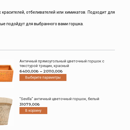
 красителей, отбеливателей или химикатов. Подходит для
рые подойдут для выбранного вами горшка.
Античный прямоугольный цветочный горшок с
текстурой трещин, красный
Диапазон
6400,00
₺
–
20110,00
₺
цен:
Этот
Выберите параметры
6400,00₺
товар
–
имеет
20110,00₺
несколько
"Sevilla" античный цветочный горшок, белый
вариаций.
31079,00
₺
Опции
В корзину
можно
выбрать
на
странице