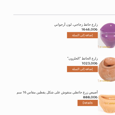
زارع حائط زجاجي، لون أرجواني
1646,00
₺
إضافة إلى السلة
زارع الحائط "الحلزون"
1023,00
₺
إضافة إلى السلة
أصيص زرع حائطي منقوش على شكل يقطين مقاس 16 سم
888,00
₺
Details