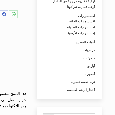
أوعية فخارية مزججة من الداخل
أوعية فخارية تيراكوتا
اكسسوارات
Share
Share
Share
Share
Share
اكسسوارات الحائط
on
on
on
on
on
اكسسوارات الطاولة
LinkedIn
Pinterest
Facebook
X
WhatsApp
إكسسوارات الأرضية
أدوات المطبخ
مزهريات
منحوتات
أباريق
أمفورة
تربة خصبة عضوية
أحجار الزينة الطبيعية
هذا المنتج مصنو
حرارة تصل الى 1100 درجة.
هذه التكنولوجيا 