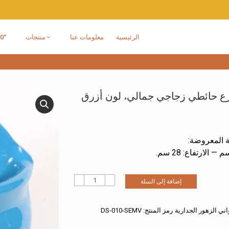
الرئيسية
معلومات عنا
منتجات
° VR
 حائطي زجاجي جمالي، لون أزرق
 المعروضة:
إضافة إلى السلة
اني الزهور الجدارية
رمز المنتج:
DS-010-SEMV