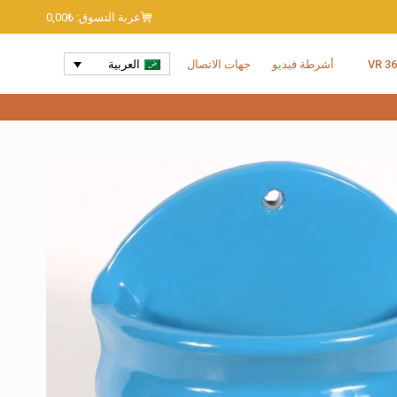
عربة التسوق:
₺
0,00
360
أشرطة فيديو
جهات الاتصال
العربية
كمية
أصيص
زرع
حائطي
زجاجي