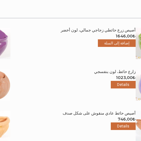
أصيص زرع حائطي زجاجي جمالي، لون أخضر
1646,00
₺
إضافة إلى السلة
زارع حائط، لون بنفسجي
1023,00
₺
Details
أصيص حائط عادي منقوش على شكل صدف
746,00
₺
Details