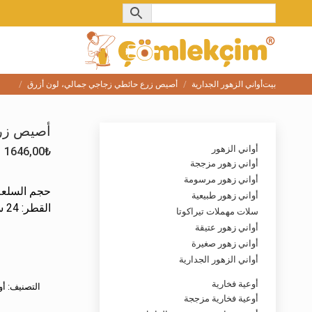
بيت
أواني الزهور الجدارية
أصيص زرع حائطي زجاجي جمالي، لون أزرق
You are here:
أصيص زرع
أواني الزهور
1646,00
₺
أواني زهور مزججة
أواني زهور مرسومة
حجم السلعة
أواني زهور طبيعية
القطر: 24 سم — الارتفاع: 28 سم.
سلات مهملات تيراكوتا
أواني زهور عتيقة
أواني زهور صغيرة
أواني الزهور الجدارية
أوعية فخارية
التصنيف:
أو
أوعية فخارية مزججة