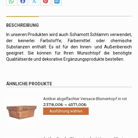
Share
Share
Share
Share
Share
on
on
on
on
on
WhatsApp
Facebook
X
Pinterest
LinkedIn
BESCHREIBUNG
In unseren Produkten wird auch Schamott Schlamm verwendet,
der keinerlei Farbstoffe, Färbemittel oder chemische
Substanzen enthält. Es ist für den Innen- und Außenbereich
geeignet. Sie können für Ihren Wunschtopf die benötigte
Qualitätserde und dekorative Ergänzungsprodukte bestellen.
ÄHNLICHE PRODUKTE
Antiker abgeflachter Versace-Blumentopf in rot
Preisspanne:
2378,00
₺
–
4571,00
₺
2378,00₺
Dieses
Ausführung wählen
bis
Produkt
4571,00₺
weist
mehrere
Varianten