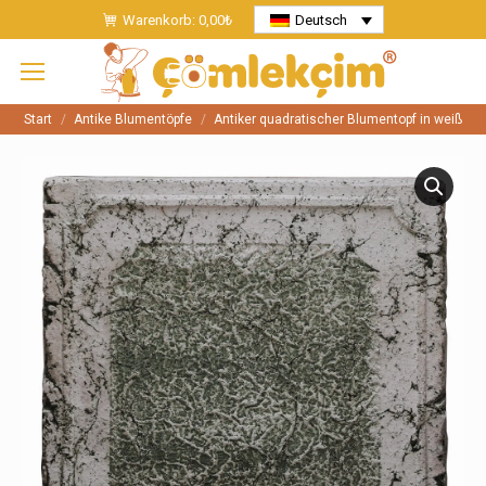
Warenkorb:
0,00
₺
Deutsch
Start
Antike Blumentöpfe
Antiker quadratischer Blumentopf in weiß
Sie befinden sich hier: