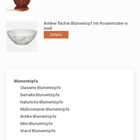
Produkt
bis
können
weist
23766,00₺
auf
mehrere
der
Varianten
Produktseite
Antiker flacher Blumentopf mit Rosenmuster in
auf.
weiß
gewählt
Die
Details
werden
Optionen
können
auf
der
Produktseite
gewählt
werden
Blumentöpfe
Glasierte Blumentöpfe
Bemalte Blumentöpfe
Natürliche Blumentöpfe
Müllcontainer-Blumentöpfe
Antike Blumentöpfe
Mini-Blumentöpfe
Wand Blumentöpfe