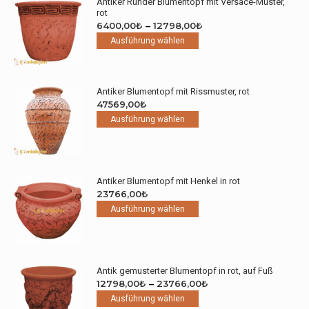
Antiker Runder Blumentopf mit Versace-Muster,
auf.
rot
Die
Preisspanne:
6400,00
₺
–
12798,00
₺
Optionen
Dieses
6400,00₺
Ausführung wählen
können
Produkt
bis
auf
weist
12798,00₺
der
mehrere
Produktseite
Antiker Blumentopf mit Rissmuster, rot
Varianten
gewählt
47569,00
₺
auf.
werden
Dieses
Ausführung wählen
Die
Produkt
Optionen
weist
können
mehrere
auf
Varianten
der
Antiker Blumentopf mit Henkel in rot
auf.
Produktseite
23766,00
₺
Die
gewählt
Dieses
Ausführung wählen
Optionen
werden
Produkt
können
weist
auf
mehrere
der
Varianten
Produktseite
Antik gemusterter Blumentopf in rot, auf Fuß
auf.
gewählt
Preisspanne:
12798,00
₺
–
23766,00
₺
Die
werden
Dieses
12798,00₺
Ausführung wählen
Optionen