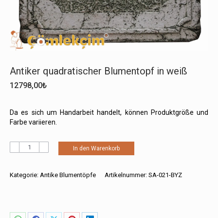
Antiker quadratischer Blumentopf in weiß
12798,00
₺
Da es sich um Handarbeit handelt, können Produktgröße und
Farbe variieren.
Antiker
In den Warenkorb
quadratischer
Blumentopf
in
Kategorie:
Antike Blumentöpfe
Artikelnummer:
SA-021-BYZ
weiß
Menge