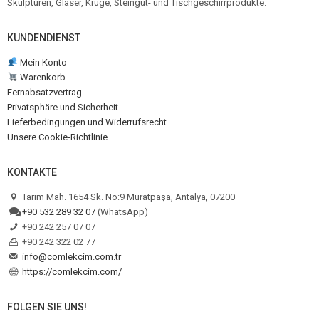
Skulpturen, Gläser, Krüge, Steingut- und Tischgeschirrprodukte.
KUNDENDIENST
Mein Konto
Warenkorb
Fernabsatzvertrag
Privatsphäre und Sicherheit
Lieferbedingungen und Widerrufsrecht
Unsere Cookie-Richtlinie
KONTAKTE
Tarım Mah. 1654 Sk. No:9 Muratpaşa, Antalya, 07200
+90 532 289 32 07
(WhatsApp)
+90 242 257 07 07
+90 242 322 02 77
info@comlekcim.com.tr
https://comlekcim.com/
FOLGEN SIE UNS!