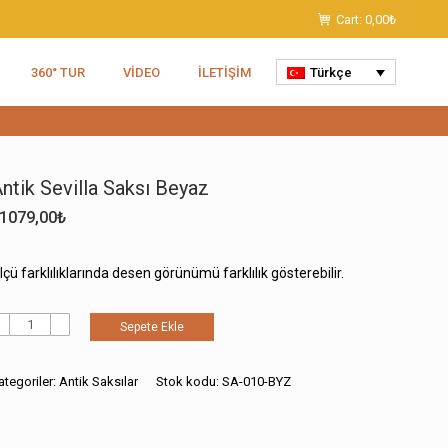
Cart:
0,00
₺
360° TUR
VIDEO
İLETIŞIM
Türkçe
ntik Sevilla Saksı Beyaz
1079,00
₺
lçü farklılıklarında desen görünümü farklılık gösterebilir.
ntik
Sepete Ekle
evilla
aksı
eyaz
ategoriler:
Antik Saksılar
Stok kodu:
SA-010-BYZ
det