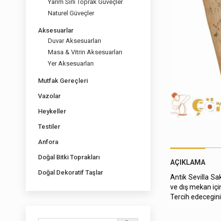
Yarım Sırlı Toprak Güveçler
Naturel Güveçler
Aksesuarlar
Duvar Aksesuarları
Masa & Vitrin Aksesuarları
Yer Aksesuarları
Mutfak Gereçleri
Vazolar
Heykeller
Testiler
Anfora
Doğal Bitki Toprakları
AÇIKLAMA
Doğal Dekoratif Taşlar
Antik Sevilla Sa
ve dış mekan içi
Tercih edeceginiz