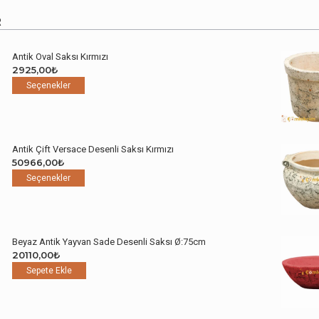
R
Antik Oval Saksı Kırmızı
2925,00
₺
Bu
Seçenekler
ürünün
birden
fazla
varyasyonu
Antik Çift Versace Desenli Saksı Kırmızı
var.
50966,00
₺
Seçenekler
Bu
Seçenekler
ürün
ürünün
sayfasından
birden
seçilebilir
fazla
varyasyonu
Beyaz Antik Yayvan Sade Desenli Saksı Ø:75cm
var.
20110,00
₺
Seçenekler
Sepete Ekle
ürün
sayfasından
seçilebilir