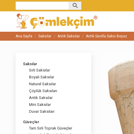
Ana Sayfa
Saksılar
Antik Saksılar
Antik Sevilla Saksı Beyaz
You are here:
Saksılar
Sırlı Saksılar
Boyalı Saksılar
Naturel Saksılar
Çöplük Saksıları
Antik Saksılar
Mini Saksılar
Duvar Saksıları
Güveçler
Tam Sırlı Toprak Güveçler