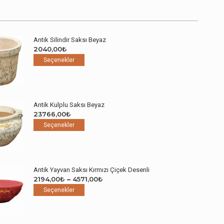
Antik Silindir Saksı Beyaz
2040,00
₺
Bu
Seçenekler
ürünün
birden
fazla
varyasyonu
Antik Kulplu Saksı Beyaz
var.
23766,00
₺
Seçenekler
Bu
Seçenekler
ürün
ürünün
sayfasından
birden
seçilebilir
fazla
varyasyonu
Antik Yayvan Saksı Kırmızı Çiçek Desenli
var.
Fiyat
2194,00
₺
–
4571,00
₺
Seçenekler
Bu
aralığı:
Seçenekler
ürün
ürünün
2194,00₺
sayfasından
birden
-
seçilebilir
fazla
4571,00₺