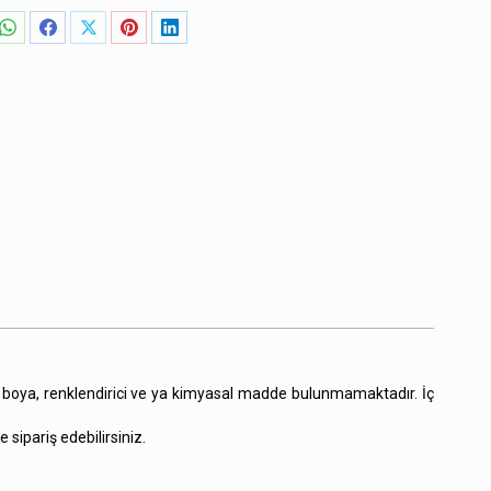
Share
Share
Share
Share
Share
on
on
on
on
on
WhatsApp
Facebook
X
Pinterest
LinkedIn
e boya, renklendirici ve ya kimyasal madde bulunmamaktadır. İç
 sipariş edebilirsiniz.