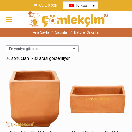
Cart:
0,00
₺
Türkçe
Ana Sayfa
Saksılar
Naturel Saksılar
You are here:
En
76 sonuçtan 1-32 arası gösteriliyor
yeniye
göre
sıralandı