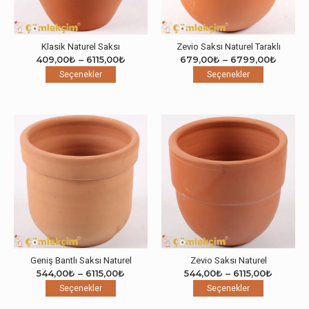
Klasik Naturel Saksı
Zevio Saksı Naturel Taraklı
Fiyat
Fiyat
409,00
₺
–
6115,00
₺
679,00
₺
–
6799,00
₺
Bu
aralığı:
Bu
aralığı:
Seçenekler
Seçenekler
ürünün
409,00₺
ürünün
679,0
birden
-
birden
-
fazla
6115,00₺
fazla
6799,
varyasyonu
varyasyon
var.
var.
Seçenekler
Seçenekle
ürün
ürün
sayfasından
sayfasınd
seçilebilir
seçilebilir
Geniş Bantlı Saksı Naturel
Zevio Saksı Naturel
Fiyat
Fiyat
544,00
₺
–
6115,00
₺
544,00
₺
–
6115,00
₺
Bu
aralığı:
Bu
aralığı:
Seçenekler
Seçenekler
ürünün
544,00₺
ürünün
544,00