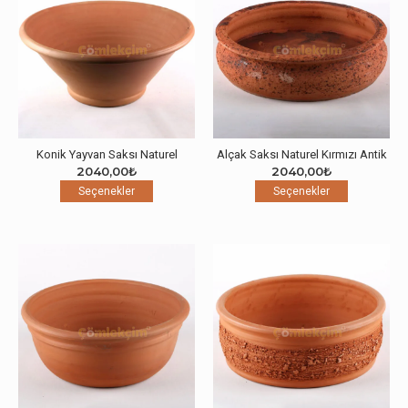
Seçenekler
Seçenekle
ürün
ürün
sayfasından
sayfasınd
seçilebilir
seçilebilir
Konik Yayvan Saksı Naturel
Alçak Saksı Naturel Kırmızı Antik
2040,00
₺
2040,00
₺
Bu
Bu
Seçenekler
Seçenekler
ürünün
ürünün
birden
birden
fazla
fazla
varyasyonu
varyasyon
var.
var.
Seçenekler
Seçenekle
ürün
ürün
sayfasından
sayfasınd
seçilebilir
seçilebilir