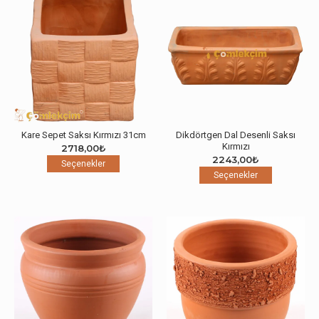
var.
var.
Seçenekler
Seçenekle
ürün
ürün
sayfasından
sayfasınd
seçilebilir
seçilebilir
Kare Sepet Saksı Kırmızı 31cm
Dikdörtgen Dal Desenli Saksı
Kırmızı
2718,00
₺
2243,00
₺
Bu
Seçenekler
Bu
ürünün
Seçenekler
ürünün
birden
birden
fazla
fazla
varyasyonu
varyasyon
var.
var.
Seçenekler
Seçenekle
ürün
ürün
sayfasından
sayfasınd
seçilebilir
seçilebilir