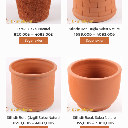
seçilebilir
seçilebilir
Taraklı Saksı Naturel
Silindir Boru Tuğla Saksı Naturel
Fiyat
Fiyat
820,00
₺
–
4083,00
₺
1699,00
₺
–
4083,00
₺
Bu
aralığı:
Bu
aralığı
Seçenekler
Seçenekler
ürünün
820,00₺
ürünün
1699,
birden
-
birden
-
fazla
4083,00₺
fazla
4083,
varyasyonu
varyasyon
var.
var.
Seçenekler
Seçenekle
ürün
ürün
sayfasından
sayfasınd
seçilebilir
seçilebilir
Silindir Boru Çizgili Saksı Naturel
Silindir Basık Saksı Naturel
Fiyat
Fiyat
1699,00
₺
–
4083,00
₺
955,00
₺
–
3060,00
₺