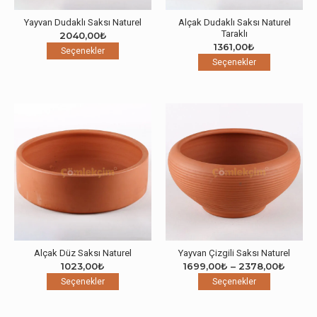
Yayvan Dudaklı Saksı Naturel
Alçak Dudaklı Saksı Naturel
Taraklı
2040,00
₺
1361,00
₺
Bu
Seçenekler
Bu
ürünün
Seçenekler
ürünün
birden
birden
fazla
fazla
varyasyonu
varyasyon
var.
var.
Seçenekler
Seçenekle
ürün
ürün
sayfasından
sayfasınd
seçilebilir
seçilebilir
Alçak Düz Saksı Naturel
Yayvan Çizgili Saksı Naturel
Fiyat
1023,00
₺
1699,00
₺
–
2378,00
₺
Bu
Bu
aralığı
Seçenekler
Seçenekler
ürünün
ürünün
1699,
birden
birden
-