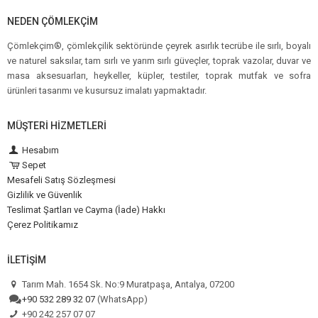
NEDEN ÇÖMLEKÇIM
Çömlekçim®, çömlekçilik sektöründe çeyrek asırlık tecrübe ile sırlı, boyalı
ve naturel saksılar, tam sırlı ve yarım sırlı güveçler, toprak vazolar, duvar ve
masa aksesuarları, heykeller, küpler, testiler, toprak mutfak ve sofra
ürünleri tasarımı ve kusursuz imalatı yapmaktadır.
MÜŞTERI HIZMETLERI
Hesabım
Sepet
Mesafeli Satış Sözleşmesi
Gizlilik ve Güvenlik
Teslimat Şartları ve Cayma (İade) Hakkı
Çerez Politikamız
İLETIŞIM
Tarım Mah. 1654 Sk. No:9 Muratpaşa, Antalya, 07200
+90 532 289 32 07
(WhatsApp)
+90 242 257 07 07