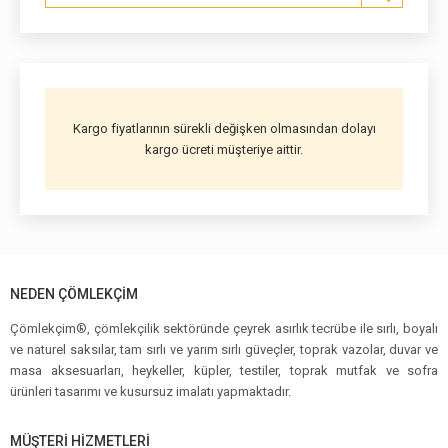
Kargo fiyatlarının sürekli değişken olmasından dolayı
kargo ücreti müşteriye aittir.
NEDEN ÇÖMLEKÇIM
Çömlekçim®, çömlekçilik sektöründe çeyrek asırlık tecrübe ile sırlı, boyalı
ve naturel saksılar, tam sırlı ve yarım sırlı güveçler, toprak vazolar, duvar ve
masa aksesuarları, heykeller, küpler, testiler, toprak mutfak ve sofra
ürünleri tasarımı ve kusursuz imalatı yapmaktadır.
MÜŞTERI HIZMETLERI