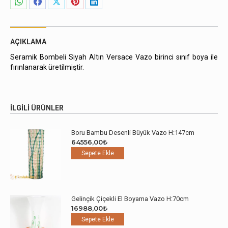
Share
Share
Share
Share
Share
on
on
on
on
on
WhatsApp
Facebook
X
Pinterest
LinkedIn
AÇIKLAMA
Seramik Bombeli Siyah Altın Versace Vazo birinci sınıf boya ile
fırınlanarak üretilmiştir.
İLGILI ÜRÜNLER
Boru Bambu Desenli Büyük Vazo H:147cm
64556,00
₺
Sepete Ekle
Gelinçik Çiçekli El Boyama Vazo H:70cm
16988,00
₺
Sepete Ekle