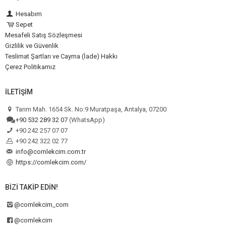
Hesabım
Sepet
Mesafeli Satış Sözleşmesi
Gizlilik ve Güvenlik
Teslimat Şartları ve Cayma (İade) Hakkı
Çerez Politikamız
İLETIŞIM
Tarım Mah. 1654 Sk. No:9 Muratpaşa, Antalya, 07200
+90 532 289 32 07
(WhatsApp)
+90 242 257 07 07
+90 242 322 02 77
info@comlekcim.com.tr
https://comlekcim.com/
BIZI TAKIP EDIN!
@comlekcim_com
@comlekcim