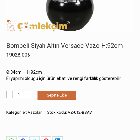
Bombeli Siyah Altın Versace Vazo H:92cm
19028,00
₺
Ø:34cm — H:92cm
El yapımı olduğu için ürün ebatı ve rengi farklılık gösterebilir.
Bombeli
Sepete Ekle
Siyah
Altın
Versace
Kategoriler:
Vazolar
Stok kodu:
VZ-012-BSAV
Vazo
H:92cm
adet