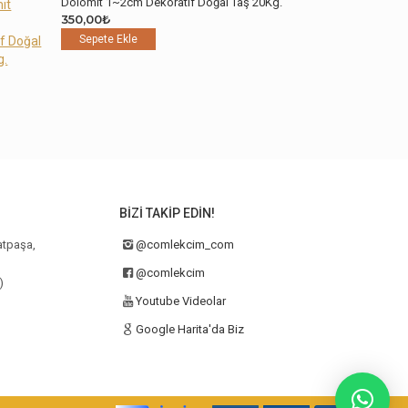
Dolomit 1~2cm Dekoratif Doğal Taş 20Kg.
350,00
₺
Sepete Ekle
BIZI TAKIP EDIN!
atpaşa,
@comlekcim_com
@comlekcim
)
Youtube Videolar
Google Harita'da Biz