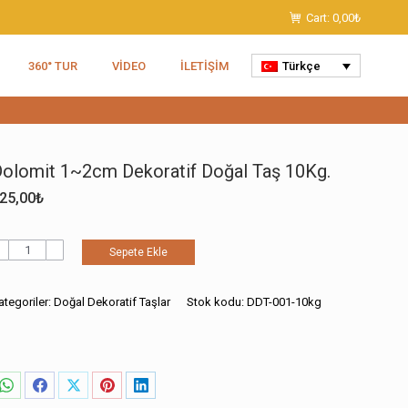
Cart:
0,00
₺
360° TUR
VIDEO
İLETIŞIM
Türkçe
olomit 1~2cm Dekoratif Doğal Taş 10Kg.
25,00
₺
olomit
Sepete Ekle
~2cm
ekoratif
oğal
ategoriler:
Doğal Dekoratif Taşlar
Stok kodu:
DDT-001-10kg
aş
0Kg.
det
Share
Share
Share
Share
Share