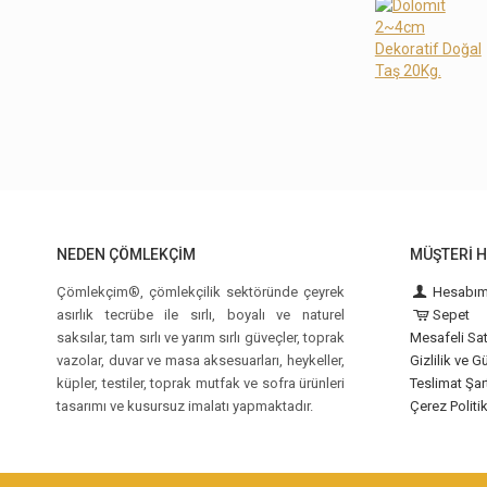
NEDEN ÇÖMLEKÇIM
MÜŞTERI H
Çömlekçim®, çömlekçilik sektöründe çeyrek
Hesabı
asırlık tecrübe ile sırlı, boyalı ve naturel
Sepet
saksılar, tam sırlı ve yarım sırlı güveçler, toprak
Mesafeli Sa
vazolar, duvar ve masa aksesuarları, heykeller,
Gizlilik ve G
küpler, testiler, toprak mutfak ve sofra ürünleri
Teslimat Şar
tasarımı ve kusursuz imalatı yapmaktadır.
Çerez Politi