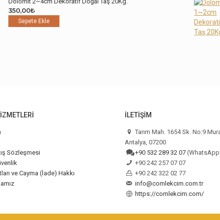
Dolomit 2~4cm Dekoratif Doğal Taş 20Kg.
350,00
₺
Sepete Ekle
IZMETLERI
İLETIŞIM
m
Tarım Mah. 1654 Sk. No:9 Mur
Antalya, 07200
tış Sözleşmesi
+90 532 289 32 07
(WhatsApp
üvenlik
+90 242 257 07 07
tları ve Cayma (İade) Hakkı
+90 242 322 02 77
kamız
info@comlekcim.com.tr
https://comlekcim.com/