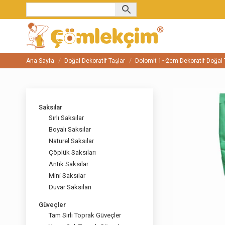
Ana Sayfa
Doğal Dekoratif Taşlar
Dolomit 1~2cm Dekoratif Doğal 
You are here:
Saksılar
Sırlı Saksılar
Boyalı Saksılar
Naturel Saksılar
Çöplük Saksıları
Antik Saksılar
Mini Saksılar
Duvar Saksıları
Güveçler
Tam Sırlı Toprak Güveçler