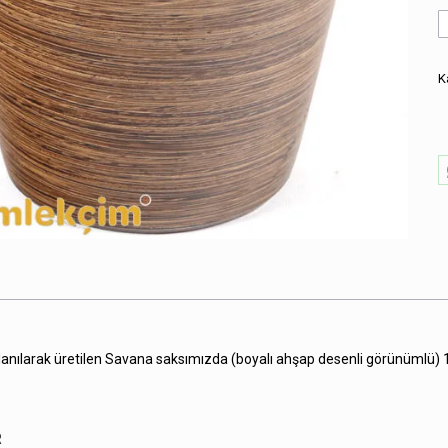
S
S
B
A
K
D
a
lanılarak üretilen Savana saksımızda (boyalı ahşap desenli görünümlü) 1. 
R