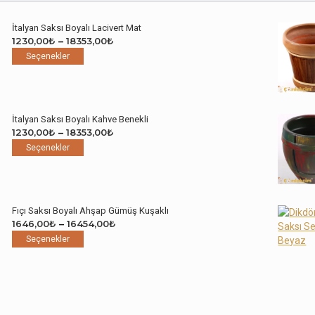
İtalyan Saksı Boyalı Lacivert Mat
Fiyat
1230,00
₺
–
18353,00
₺
Bu
aralığı:
Seçenekler
ürünün
1230,00₺
birden
-
fazla
18353,00₺
varyasyonu
İtalyan Saksı Boyalı Kahve Benekli
var.
Fiyat
1230,00
₺
–
18353,00
₺
Seçenekler
Bu
aralığı:
Seçenekler
ürün
ürünün
1230,00₺
sayfasından
birden
-
seçilebilir
fazla
18353,00₺
varyasyonu
Fıçı Saksı Boyalı Ahşap Gümüş Kuşaklı
var.
Fiyat
1646,00
₺
–
16454,00
₺
Seçenekler
Bu
aralığı:
Seçenekler
ürün
ürünün
1646,00₺
sayfasından
birden
-
seçilebilir
fazla
16454,00₺
varyasyonu
var.