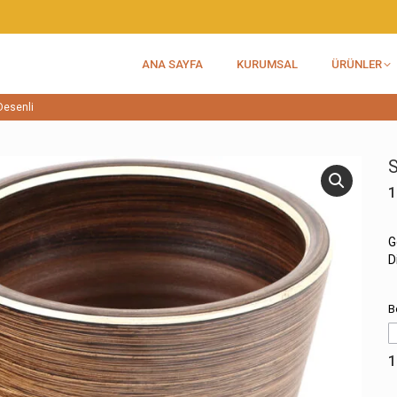
ANA SAYFA
KURUMSAL
ÜRÜNLER
Desenli
S
1
G
D
B
1