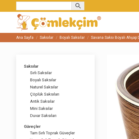
Ana Sayfa
Saksılar
Boyalı Saksılar
Savana Saksı Boyalı Ahşap 
You are here:
Saksılar
Sırlı Saksılar
Boyalı Saksılar
Naturel Saksılar
Çöplük Saksıları
Antik Saksılar
Mini Saksılar
Duvar Saksıları
Güveçler
Tam Sırlı Toprak Güveçler