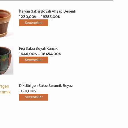
İtalyan Saksı Boyalı Ahşap Desenli
Fiyat
1230,00
₺
–
18353,00
₺
Bu
aralığı:
Seçenekler
ürünün
1230,00₺
birden
-
fazla
18353,00₺
varyasyonu
Fıçı Saksı Boyalı Karışık
var.
Fiyat
1646,00
₺
–
16454,00
₺
Seçenekler
Bu
aralığı:
Seçenekler
ürün
ürünün
1646,00₺
sayfasından
birden
-
seçilebilir
fazla
16454,00₺
varyasyonu
Dikdörtgen Saksı Seramik Beyaz
var.
1120,00
₺
Seçenekler
Bu
Seçenekler
ürün
ürünün
sayfasından
birden
seçilebilir
fazla
varyasyonu
var.