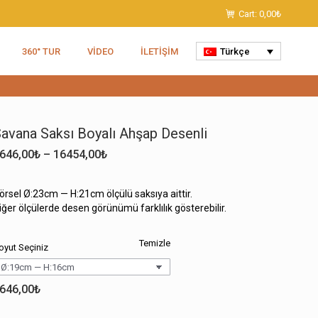
Cart:
0,00
₺
360° TUR
VIDEO
İLETIŞIM
Türkçe
avana Saksı Boyalı Ahşap Desenli
Fiyat
646,00
₺
–
16454,00
₺
aralığı:
1646,00₺
örsel Ø:23cm — H:21cm ölçülü saksıya aittir.
-
iğer ölçülerde desen görünümü farklılık gösterebilir.
16454,00₺
Temizle
oyut Seçiniz
646,00
₺