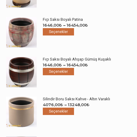
birden
-
fazla
18353,00₺
varyasyonu
Fıçı Saksı Boyalı Patina
var.
Fiyat
1646,00
₺
–
16454,00
₺
Seçenekler
Bu
aralığı:
Seçenekler
ürün
ürünün
1646,00₺
sayfasından
birden
-
seçilebilir
fazla
16454,00₺
varyasyonu
Fıçı Saksı Boyalı Ahşap Gümüş Kuşaklı
var.
Fiyat
1646,00
₺
–
16454,00
₺
Seçenekler
Bu
aralığı:
Seçenekler
ürün
ürünün
1646,00₺
sayfasından
birden
-
seçilebilir
fazla
16454,00₺
varyasyonu
Silindir Boru Saksı Kahve - Altın Varaklı
var.
Fiyat
4076,00
₺
–
13248,00
₺
Seçenekler
Bu
aralığı:
Seçenekler
ürün
ürünün
4076,00₺
sayfasından
birden
-
seçilebilir
fazla
13248,00₺
varyasyonu