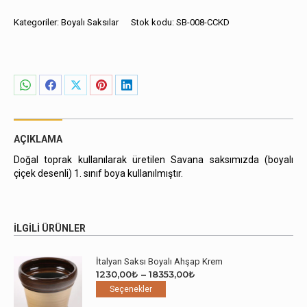
El
Boyama
Kategoriler:
Boyalı Saksılar
Stok kodu:
SB-008-CCKD
Çiçek
Desenli
adet
Share
Share
Share
Share
Share
on
on
on
on
on
WhatsApp
Facebook
X
Pinterest
LinkedIn
AÇIKLAMA
Doğal toprak kullanılarak üretilen Savana saksımızda (boyalı
çiçek desenli) 1. sınıf boya kullanılmıştır.
İLGILI ÜRÜNLER
İtalyan Saksı Boyalı Ahşap Krem
Fiyat
1230,00
₺
–
18353,00
₺
Bu
aralığı:
Seçenekler
ürünün
1230,00₺