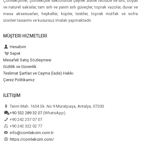
Çömlekçim®, çömlekçilik sektöründe çeyrek asırlık tecrübe ile sırlı, boyalı
ve naturel saksılar, tam sırlı ve yarım sırlı güveçler, toprak vazolar, duvar ve
masa aksesuarları, heykeller, küpler, testiler, toprak mutfak ve sofra
ürünleri tasarımı ve kusursuz imalatı yapmaktadır.
MÜŞTERI HIZMETLERI
Hesabım
Sepet
Mesafeli Satış Sözleşmesi
Gizlilik ve Güvenlik
Teslimat Şartları ve Cayma (İade) Hakkı
Çerez Politikamız
İLETIŞIM
Tarım Mah. 1654 Sk. No:9 Muratpaşa, Antalya, 07200
+90 532 289 32 07
(WhatsApp)
+90 242 257 07 07
+90 242 322 02 77
info@comlekcim.com.tr
https://comlekcim.com/