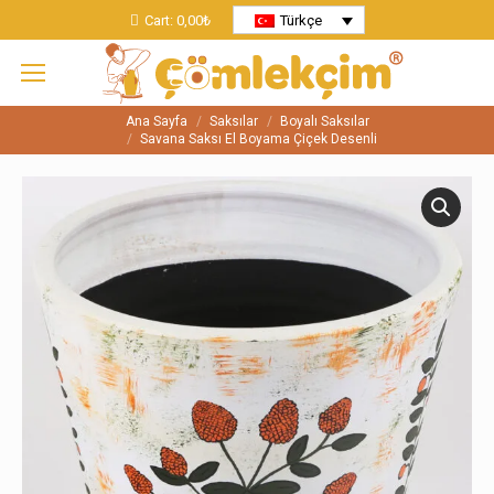
Cart:
0,00
₺
Türkçe
Ana Sayfa
Saksılar
Boyalı Saksılar
You are here:
Savana Saksı El Boyama Çiçek Desenli