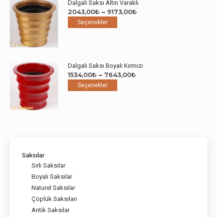
Dalgalı Saksı Altın Varaklı
var.
Fiyat
2043,00
₺
–
9173,00
₺
Seçenekler
Bu
aralığı:
Seçenekler
ürün
ürünün
2043,00₺
sayfasından
birden
-
seçilebilir
fazla
9173,00₺
varyasyonu
Dalgalı Saksı Boyalı Kırmızı
var.
Fiyat
1534,00
₺
–
7643,00
₺
Seçenekler
Bu
aralığı:
Seçenekler
ürün
ürünün
1534,00₺
sayfasından
birden
-
seçilebilir
fazla
7643,00₺
varyasyonu
var.
Seçenekler
ürün
Saksılar
sayfasından
Sırlı Saksılar
seçilebilir
Boyalı Saksılar
Naturel Saksılar
Çöplük Saksıları
Antik Saksılar