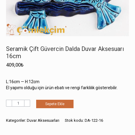
Seramik Çift Güvercin Dalda Duvar Aksesuarı
16cm
409,00
₺
L:16cm — H:12cm
El yapımı olduğu için ürün ebatı ve rengi farklılık gösterebilir.
Seramik
Sepete Ekle
Çift
Güvercin
Dalda
Kategoriler:
Duvar Aksesuarları
Stok kodu:
DA-122-16
Duvar
Aksesuarı