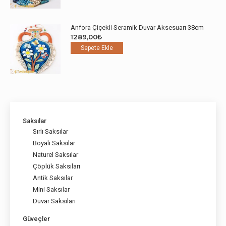
Anfora Çiçekli Seramik Duvar Aksesuarı 38cm
1289,00
₺
Sepete Ekle
Saksılar
Sırlı Saksılar
Boyalı Saksılar
Naturel Saksılar
Çöplük Saksıları
Antik Saksılar
Mini Saksılar
Duvar Saksıları
Güveçler