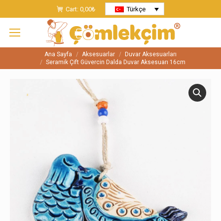
Cart:
0,00
₺
Türkçe
Ana Sayfa
Aksesuarlar
Duvar Aksesuarları
You are here:
Seramik Çift Güvercin Dalda Duvar Aksesuarı 16cm