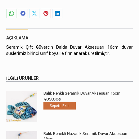
16cm
adet
Share
Share
Share
Share
Share
on
on
on
on
on
WhatsApp
Facebook
X
Pinterest
LinkedIn
AÇIKLAMA
Seramik Çift Güvercin Dalda Duvar Aksesuarı 16cm duvar
süslerimiz birinci sınıf boya ile fırınlanarak üretilmiştir.
İLGILI ÜRÜNLER
Balık Renkli Seramik Duvar Aksesuarı 16cm
409,00
₺
Sepete Ekle
Balık Benekli Nazarlık Seramik Duvar Aksesuarı
16cm