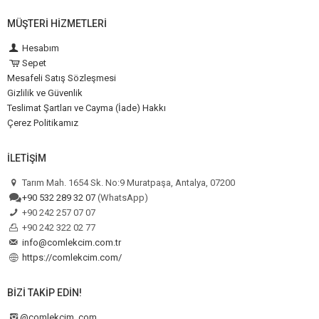
MÜŞTERI HIZMETLERI
Hesabım
Sepet
Mesafeli Satış Sözleşmesi
Gizlilik ve Güvenlik
Teslimat Şartları ve Cayma (İade) Hakkı
Çerez Politikamız
İLETIŞIM
Tarım Mah. 1654 Sk. No:9 Muratpaşa, Antalya, 07200
+90 532 289 32 07
(WhatsApp)
+90 242 257 07 07
+90 242 322 02 77
info@comlekcim.com.tr
https://comlekcim.com/
BIZI TAKIP EDIN!
@comlekcim_com