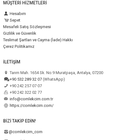
MÜŞTERI HIZMETLERI
Hesabım
Sepet
Mesafeli Satış Sözleşmesi
Gizlilik ve Güvenlik
Teslimat Şartları ve Cayma (İade) Hakkı
Çerez Politikamız
İLETIŞIM
Tarım Mah. 1654 Sk. No:9 Muratpaşa, Antalya, 07200
+90 532 289 32 07
(WhatsApp)
+90 242 257 07 07
+90 242 322 02 77
info@comlekcim.com.tr
https://comlekcim.com/
BIZI TAKIP EDIN!
@comlekcim_com