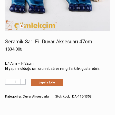
Seramik Sarı Fil Duvar Aksesuarı 47cm
1834,00
₺
L:47cm — H:32cm
El yapımı olduğu için ürün ebatı ve rengi farklılık gösterebilir.
Seramik
Sepete Ekle
Sarı
Fil
Duvar
Kategoriler:
Duvar Aksesuarları
Stok kodu:
DA-115-135S
Aksesuarı
47cm
adet