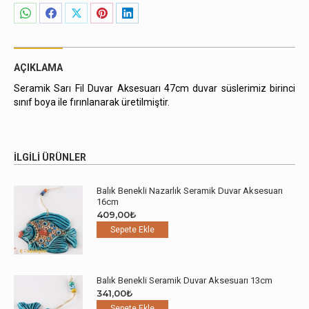
Share
Share
Share
Share
Share
on
on
on
on
on
WhatsApp
Facebook
X
Pinterest
LinkedIn
AÇIKLAMA
Seramik Sarı Fil Duvar Aksesuarı 47cm duvar süslerimiz birinci
sınıf boya ile fırınlanarak üretilmiştir.
İLGILI ÜRÜNLER
Balık Benekli Nazarlık Seramik Duvar Aksesuarı
16cm
409,00
₺
Sepete Ekle
Balık Benekli Seramik Duvar Aksesuarı 13cm
341,00
₺
Sepete Ekle