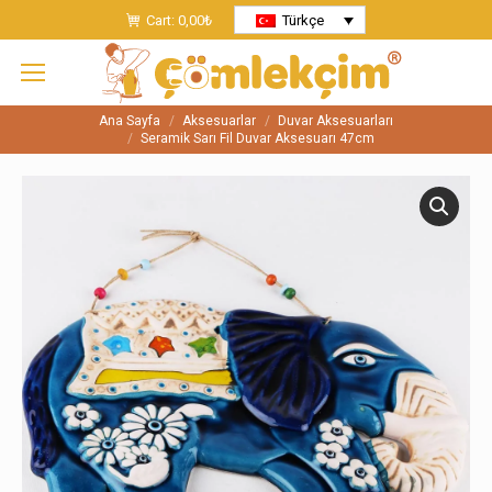
Cart:
0,00
₺
Türkçe
Ana Sayfa
Aksesuarlar
Duvar Aksesuarları
You are here:
Seramik Sarı Fil Duvar Aksesuarı 47cm