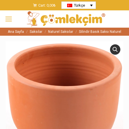
Cart:
0,00
₺
Türkçe
Ana Sayfa
Saksılar
Naturel Saksılar
Silindir Basık Saksı Naturel
You are here: