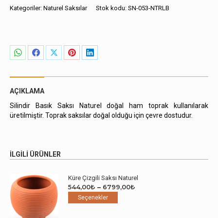
Naturel
Kategoriler:
Naturel Saksılar
Stok kodu:
SN-053-NTRLB
adet
Share
Share
Share
Share
Share
on
on
on
on
on
WhatsApp
Facebook
X
Pinterest
LinkedIn
AÇIKLAMA
Silindir Basık Saksı Naturel doğal ham toprak kullanılarak
üretilmiştir. Toprak saksılar doğal olduğu için çevre dostudur.
İLGILI ÜRÜNLER
Küre Çizgili Saksı Naturel
Fiyat
544,00
₺
–
6799,00
₺
Bu
aralığı:
Seçenekler
ürünün
544,00₺
birden
-