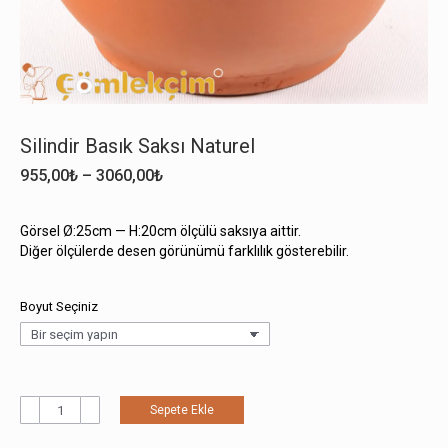
Silindir Basık Saksı Naturel
Fiyat
955,00
₺
–
3060,00
₺
aralığı:
955,00₺
Görsel Ø:25cm — H:20cm ölçülü saksıya aittir.
-
Diğer ölçülerde desen görünümü farklılık gösterebilir.
3060,00₺
Boyut Seçiniz
Silindir
Sepete Ekle
Basık
Saksı