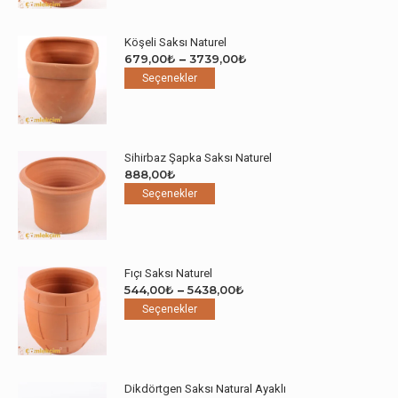
fazla
6799,00₺
varyasyonu
Köşeli Saksı Naturel
var.
Fiyat
679,00
₺
–
3739,00
₺
Seçenekler
Bu
aralığı:
Seçenekler
ürün
ürünün
679,00₺
sayfasından
birden
-
seçilebilir
fazla
3739,00₺
varyasyonu
Sihirbaz Şapka Saksı Naturel
var.
888,00
₺
Seçenekler
Bu
Seçenekler
ürün
ürünün
sayfasından
birden
seçilebilir
fazla
varyasyonu
Fıçı Saksı Naturel
var.
Fiyat
544,00
₺
–
5438,00
₺
Seçenekler
Bu
aralığı:
Seçenekler
ürün
ürünün
544,00₺
sayfasından
birden
-
seçilebilir
fazla
5438,00₺
varyasyonu
Dikdörtgen Saksı Natural Ayaklı
var.