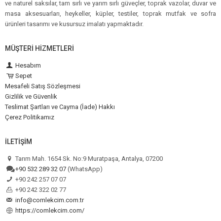
ve naturel saksılar, tam sırlı ve yarım sırlı güveçler, toprak vazolar, duvar ve
masa aksesuarları, heykeller, küpler, testiler, toprak mutfak ve sofra
ürünleri tasarımı ve kusursuz imalatı yapmaktadır.
MÜŞTERI HIZMETLERI
Hesabım
Sepet
Mesafeli Satış Sözleşmesi
Gizlilik ve Güvenlik
Teslimat Şartları ve Cayma (İade) Hakkı
Çerez Politikamız
İLETIŞIM
Tarım Mah. 1654 Sk. No:9 Muratpaşa, Antalya, 07200
+90 532 289 32 07
(WhatsApp)
+90 242 257 07 07
+90 242 322 02 77
info@comlekcim.com.tr
https://comlekcim.com/