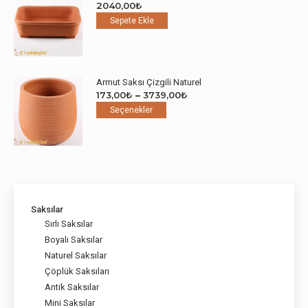
2040,00
₺
Seçenekler
Sepete Ekle
ürün
sayfasından
seçilebilir
Armut Saksı Çizgili Naturel
Fiyat
173,00
₺
–
3739,00
₺
Bu
aralığı:
Seçenekler
ürünün
173,00₺
birden
-
fazla
3739,00₺
varyasyonu
var.
Seçenekler
ürün
Saksılar
sayfasından
Sırlı Saksılar
seçilebilir
Boyalı Saksılar
Naturel Saksılar
Çöplük Saksıları
Antik Saksılar
Mini Saksılar